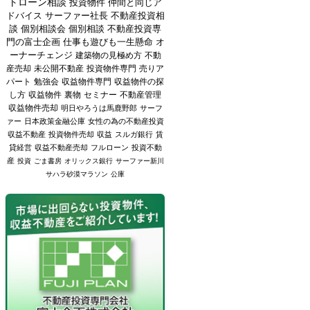
トローン相談
投資物件
仲間と同じア
ドバイス
サーファー社長
不動産投資相
談
個別相談会
個別相談
不動産投資専
門の富士企画
仕事も遊びも一生懸命
オ
ーナーチェンジ
建築物の見極め方
不動
産売却
未公開不動産
投資物件専門
売りア
パート
勉強会
収益物件専門
収益物件の探
し方
収益物件
裏物
セミナー
不動産管理
収益物件売却
明日やろうは馬鹿野郎
サーフ
ァー
日本政策金融公庫
女性の為の不動産投資
収益不動産
投資物件売却
収益
スルガ銀行
賃
貸経営
収益不動産売却
フルローン
投資不動
産
投資
ごま書房
オリックス銀行
サーファー新川
サハラ砂漠マラソン
公庫