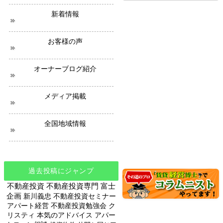
ニ
新着情報
ュ
ー
ス
お客様の声
オーナーブログ紹介
メディア掲載
全国地域情報
過去投稿にジャンプ
不動産投資
不動産投資専門
富士
企画
新川義忠
不動産投資セミナー
アパート経営
不動産投資勉強会
ク
リスティ
本気のアドバイス
アパー