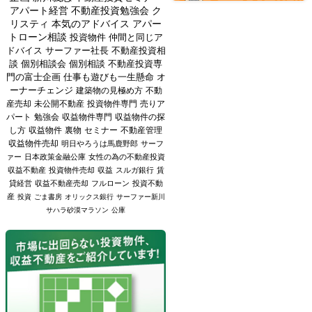
アパート経営
不動産投資勉強会
ク
リスティ
本気のアドバイス
アパー
トローン相談
投資物件
仲間と同じア
ドバイス
サーファー社長
不動産投資相
談
個別相談会
個別相談
不動産投資専
門の富士企画
仕事も遊びも一生懸命
オ
ーナーチェンジ
建築物の見極め方
不動
産売却
未公開不動産
投資物件専門
売りア
パート
勉強会
収益物件専門
収益物件の探
し方
収益物件
裏物
セミナー
不動産管理
収益物件売却
明日やろうは馬鹿野郎
サーフ
ァー
日本政策金融公庫
女性の為の不動産投資
収益不動産
投資物件売却
収益
スルガ銀行
賃
貸経営
収益不動産売却
フルローン
投資不動
産
投資
ごま書房
オリックス銀行
サーファー新川
サハラ砂漠マラソン
公庫