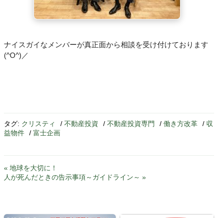
ナイスガイなメンバーが真正面から相談を受け付けております
(^O^)／
タグ:
クリスティ
/
不動産投資
/
不動産投資専門
/
働き方改革
/
収
益物件
/
富士企画
« 地球を大切に！
人が死んだときの告示事項～ガイドライン～ »