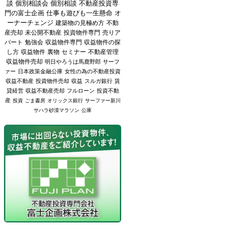
談
個別相談会
個別相談
不動産投資専
門の富士企画
仕事も遊びも一生懸命
オ
ーナーチェンジ
建築物の見極め方
不動
産売却
未公開不動産
投資物件専門
売りア
パート
勉強会
収益物件専門
収益物件の探
し方
収益物件
裏物
セミナー
不動産管理
収益物件売却
明日やろうは馬鹿野郎
サーフ
ァー
日本政策金融公庫
女性の為の不動産投資
収益不動産
投資物件売却
収益
スルガ銀行
賃
貸経営
収益不動産売却
フルローン
投資不動
産
投資
ごま書房
オリックス銀行
サーファー新川
サハラ砂漠マラソン
公庫