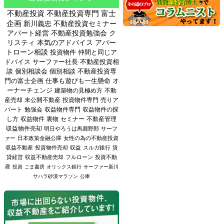
不動産投資
不動産投資専門
富士
企画
新川義忠
不動産投資セミナー
アパート経営
不動産投資勉強会
ク
リスティ
本気のアドバイス
アパー
トローン相談
投資物件
仲間と同じア
ドバイス
サーファー社長
不動産投資相
談
個別相談会
個別相談
不動産投資専
門の富士企画
仕事も遊びも一生懸命
オ
ーナーチェンジ
建築物の見極め方
不動
産売却
未公開不動産
投資物件専門
売りア
パート
勉強会
収益物件専門
収益物件の探
し方
収益物件
裏物
セミナー
不動産管理
収益物件売却
明日やろうは馬鹿野郎
サーフ
ァー
日本政策金融公庫
女性の為の不動産投資
収益不動産
投資物件売却
収益
スルガ銀行
賃
貸経営
収益不動産売却
フルローン
投資不動
産
投資
ごま書房
オリックス銀行
サーファー新川
サハラ砂漠マラソン
公庫