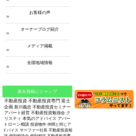
ー
ス
お客様の声
オーナーブログ紹介
メディア掲載
全国地域情報
過去投稿にジャンプ
不動産投資
不動産投資専門
富士
企画
新川義忠
不動産投資セミナー
アパート経営
不動産投資勉強会
ク
リスティ
本気のアドバイス
アパー
トローン相談
投資物件
仲間と同じア
ドバイス
サーファー社長
不動産投資相
談
個別相談会
個別相談
不動産投資専