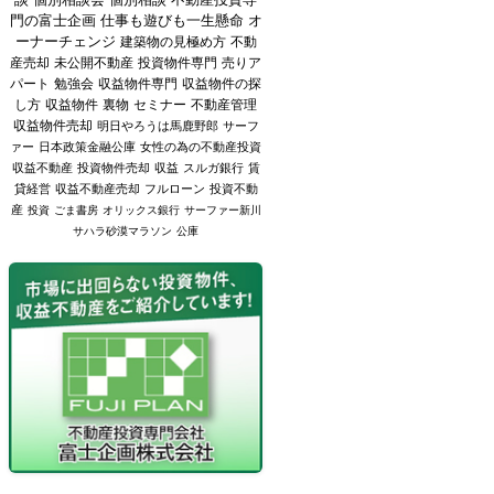
門の富士企画
仕事も遊びも一生懸命
オ
ーナーチェンジ
建築物の見極め方
不動
産売却
未公開不動産
投資物件専門
売りア
パート
勉強会
収益物件専門
収益物件の探
し方
収益物件
裏物
セミナー
不動産管理
収益物件売却
明日やろうは馬鹿野郎
サーフ
ァー
日本政策金融公庫
女性の為の不動産投資
収益不動産
投資物件売却
収益
スルガ銀行
賃
貸経営
収益不動産売却
フルローン
投資不動
産
投資
ごま書房
オリックス銀行
サーファー新川
サハラ砂漠マラソン
公庫