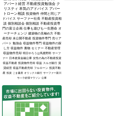
アパート経営
不動産投資勉強会
ク
リスティ
本気のアドバイス
アパー
トローン相談
投資物件
仲間と同じア
ドバイス
サーファー社長
不動産投資相
談
個別相談会
個別相談
不動産投資専
門の富士企画
仕事も遊びも一生懸命
オ
ーナーチェンジ
建築物の見極め方
不動
産売却
未公開不動産
投資物件専門
売りア
パート
勉強会
収益物件専門
収益物件の探
し方
収益物件
裏物
セミナー
不動産管理
収益物件売却
明日やろうは馬鹿野郎
サーフ
ァー
日本政策金融公庫
女性の為の不動産投資
収益不動産
投資物件売却
収益
スルガ銀行
賃
貸経営
収益不動産売却
フルローン
投資不動
産
投資
ごま書房
オリックス銀行
サーファー新川
サハラ砂漠マラソン
公庫