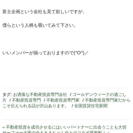
富士企画という会社も見て欲しいですが、
僕らという人柄も覗いてみて下さい。
いいメンバーが揃っておりますので(^O^)／
タグ:
お洒落な不動産投資専門会社
/
ゴールデンウィークの過ごし
方
/
不動産投資専門
/
不動産投資専門家
/
不動産投資専門家だから
こそ伝えられる話が沢山あります。
/
全国賃貸住宅新聞
« 不動産投資を成功させるにはいいパートナーに出会うことも大切
サーファー大家の会＆あまちゃん会とのコラボ屋形船！ »