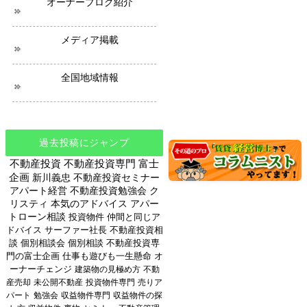
オーナーブログ紹介
メディア掲載
全国地域情報
過去投稿にジャンプ
不動産投資
不動産投資専門
富士
企画
新川義忠
不動産投資セミナー
アパート経営
不動産投資勉強会
ク
リスティ
本気のアドバイス
アパー
トローン相談
投資物件
仲間と同じア
ドバイス
サーファー社長
不動産投資相
談
個別相談会
個別相談
不動産投資専
門の富士企画
仕事も遊びも一生懸命
オ
ーナーチェンジ
建築物の見極め方
不動
産売却
未公開不動産
投資物件専門
売りア
パート
勉強会
収益物件専門
収益物件の探