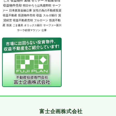
し方
収益物件
裏物
セミナー
不動産管理
収益物件売却
明日やろうは馬鹿野郎
サーフ
ァー
日本政策金融公庫
女性の為の不動産投資
収益不動産
投資物件売却
収益
スルガ銀行
賃
貸経営
収益不動産売却
フルローン
投資不動
産
投資
ごま書房
オリックス銀行
サーファー新川
サハラ砂漠マラソン
公庫