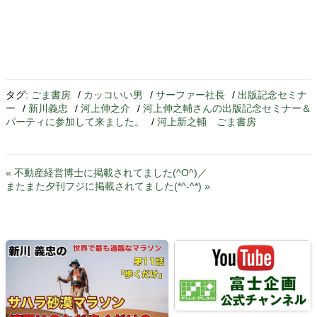
タグ:
ごま書房
/
カッコいい男
/
サーファー社長
/
出版記念セミナ
ー
/
新川義忠
/
河上伸之介
/
河上伸之輔さんの出版記念セミナー＆
パーティに参加して来ました。
/
河上新之輔 ごま書房
« 不動産経営博士に掲載されてました(^O^)／
またまた夕刊フジに掲載されてました(*^-^*) »