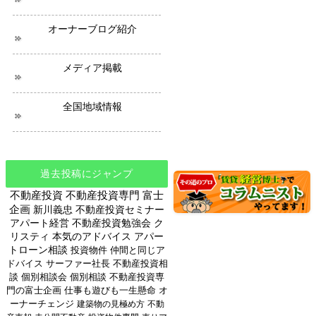
オーナーブログ紹介
メディア掲載
全国地域情報
過去投稿にジャンプ
不動産投資
不動産投資専門
富士
企画
新川義忠
不動産投資セミナー
アパート経営
不動産投資勉強会
ク
リスティ
本気のアドバイス
アパー
トローン相談
投資物件
仲間と同じア
ドバイス
サーファー社長
不動産投資相
談
個別相談会
個別相談
不動産投資専
門の富士企画
仕事も遊びも一生懸命
オ
ーナーチェンジ
建築物の見極め方
不動