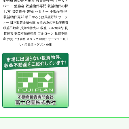
産売却
未公開不動産
投資物件専門
売りア
パート
勉強会
収益物件専門
収益物件の探
し方
収益物件
裏物
セミナー
不動産管理
収益物件売却
明日やろうは馬鹿野郎
サーフ
ァー
日本政策金融公庫
女性の為の不動産投資
収益不動産
投資物件売却
収益
スルガ銀行
賃
貸経営
収益不動産売却
フルローン
投資不動
産
投資
ごま書房
オリックス銀行
サーファー新川
サハラ砂漠マラソン
公庫