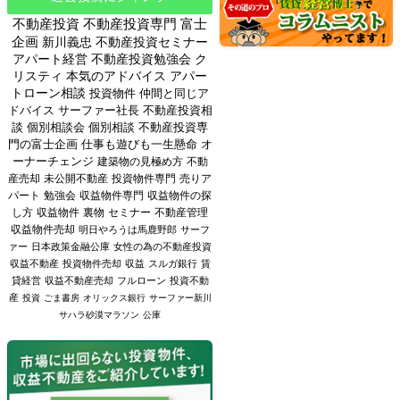
不動産投資
不動産投資専門
富士
企画
新川義忠
不動産投資セミナー
アパート経営
不動産投資勉強会
ク
リスティ
本気のアドバイス
アパー
トローン相談
投資物件
仲間と同じア
ドバイス
サーファー社長
不動産投資相
談
個別相談会
個別相談
不動産投資専
門の富士企画
仕事も遊びも一生懸命
オ
ーナーチェンジ
建築物の見極め方
不動
産売却
未公開不動産
投資物件専門
売りア
パート
勉強会
収益物件専門
収益物件の探
し方
収益物件
裏物
セミナー
不動産管理
収益物件売却
明日やろうは馬鹿野郎
サーフ
ァー
日本政策金融公庫
女性の為の不動産投資
収益不動産
投資物件売却
収益
スルガ銀行
賃
貸経営
収益不動産売却
フルローン
投資不動
産
投資
ごま書房
オリックス銀行
サーファー新川
サハラ砂漠マラソン
公庫