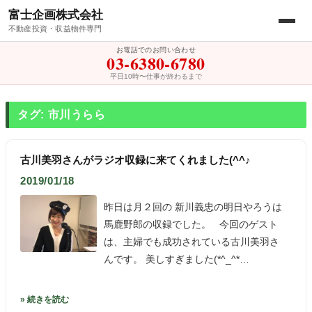
富士企画株式会社
不動産投資・収益物件専門
お電話でのお問い合わせ
03-6380-6780
平日10時〜仕事が終わるまで
タグ: 市川うらら
古川美羽さんがラジオ収録に来てくれました(^^♪
2019/01/18
昨日は月２回の 新川義忠の明日やろうは
馬鹿野郎の収録でした。 今回のゲスト
は、主婦でも成功されている古川美羽さ
んです。 美しすぎました(*^_^*…
» 続きを読む