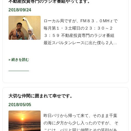
不動産投資専門のラジオ番組やってます。
2018/09/24
ローカル局ですが、FM８３．０MHｚで
毎月第１・３土曜日の２３：３０～２
３：５９ 不動産投資専門のラジオ番組
最近スパルタンレースに出た僕ら２人…
» 続きを読む
大切な仲間に囲まれて幸せです。
2018/05/05
昨日バリから帰って来て、そのまま千葉
の海に夕方から少し入ったのですが、 そ
こには、バリと同じ仲間とその笑顔があ