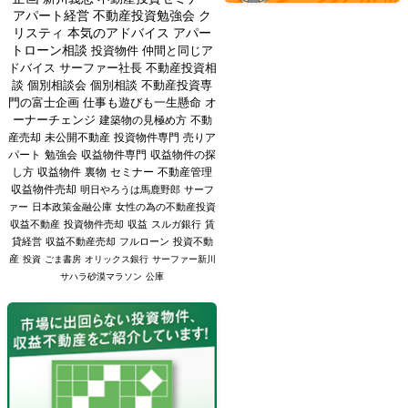
アパート経営
不動産投資勉強会
ク
リスティ
本気のアドバイス
アパー
トローン相談
投資物件
仲間と同じア
ドバイス
サーファー社長
不動産投資相
談
個別相談会
個別相談
不動産投資専
門の富士企画
仕事も遊びも一生懸命
オ
ーナーチェンジ
建築物の見極め方
不動
産売却
未公開不動産
投資物件専門
売りア
パート
勉強会
収益物件専門
収益物件の探
し方
収益物件
裏物
セミナー
不動産管理
収益物件売却
明日やろうは馬鹿野郎
サーフ
ァー
日本政策金融公庫
女性の為の不動産投資
収益不動産
投資物件売却
収益
スルガ銀行
賃
貸経営
収益不動産売却
フルローン
投資不動
産
投資
ごま書房
オリックス銀行
サーファー新川
サハラ砂漠マラソン
公庫