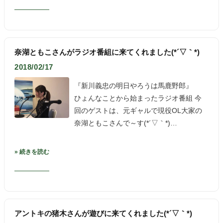
奈湖ともこさんがラジオ番組に来てくれました(*´▽｀*)
2018/02/17
『新川義忠の明日やろうは馬鹿野郎』
ひょんなことから始まったラジオ番組 今
回のゲストは、元ギャルで現役OL大家の
奈湖ともこさんで～す(*´▽｀*)…
» 続きを読む
アントキの猪木さんが遊びに来てくれました(*´▽｀*)