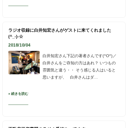
ラジオ収録に白井知宏さんがゲストに来てくれました
(^_-)-☆
2018/10/04
白井知宏さん下記の著者さんです(^O^)／
白井さんをご存知の方はあれ？ いつもの
雰囲気と違う・・ そう感じる人はいると
思いますが、 白井さんはダ…
» 続きを読む