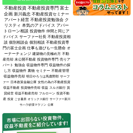
不動産投資
不動産投資専門
富士
企画
新川義忠
不動産投資セミナー
アパート経営
不動産投資勉強会
ク
リスティ
本気のアドバイス
アパー
トローン相談
投資物件
仲間と同じア
ドバイス
サーファー社長
不動産投資相
談
個別相談会
個別相談
不動産投資専
門の富士企画
仕事も遊びも一生懸命
オ
ーナーチェンジ
建築物の見極め方
不動
産売却
未公開不動産
投資物件専門
売りア
パート
勉強会
収益物件専門
収益物件の探
し方
収益物件
裏物
セミナー
不動産管理
収益物件売却
明日やろうは馬鹿野郎
サーフ
ァー
日本政策金融公庫
女性の為の不動産投資
収益不動産
投資物件売却
収益
スルガ銀行
賃
貸経営
収益不動産売却
フルローン
投資不動
産
投資
ごま書房
オリックス銀行
サーファー新川
サハラ砂漠マラソン
公庫