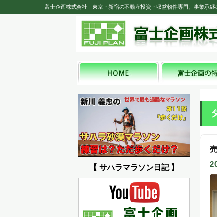
富士企画株式会社｜東京・新宿の不動産投資・収益物件専門、事業承継
2
【 サハラマラソン日記 】