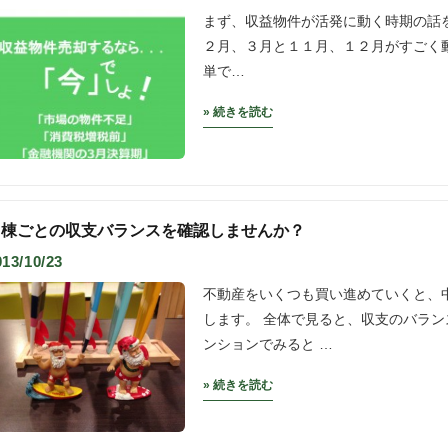
まず、収益物件が活発に動く時期の話
２月、３月と１１月、１２月がすごく
単で…
» 続きを読む
１棟ごとの収支バランスを確認しませんか？
013/10/23
不動産をいくつも買い進めていくと、
します。 全体で見ると、収支のバラ
ンションでみると …
» 続きを読む