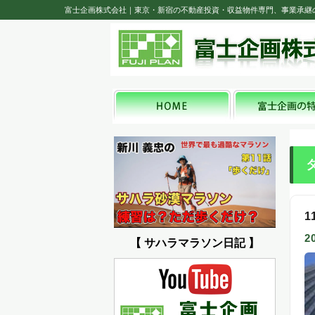
富士企画株式会社｜東京・新宿の不動産投資・収益物件専門、事業承継
2
【 サハラマラソン日記 】