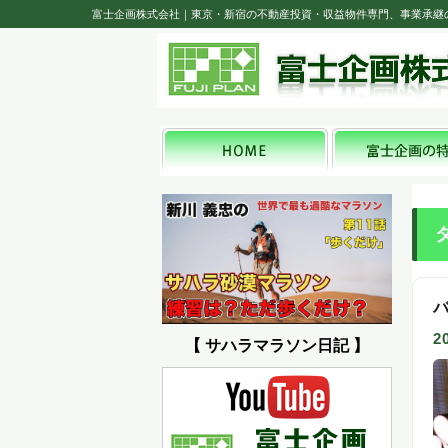
富士企画株式会社｜東京・新宿の不動産投資・収益物件専門、事業承継
2
【 サハラマラソン日記 】