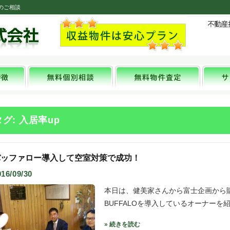
のご相談
タグ: 入居率up
バッファロー導入して空室対策で成功！
016/09/30
本日は、健美家さんから富士企画から
BUFFALOを導入しているオーナーを
» 続きを読む