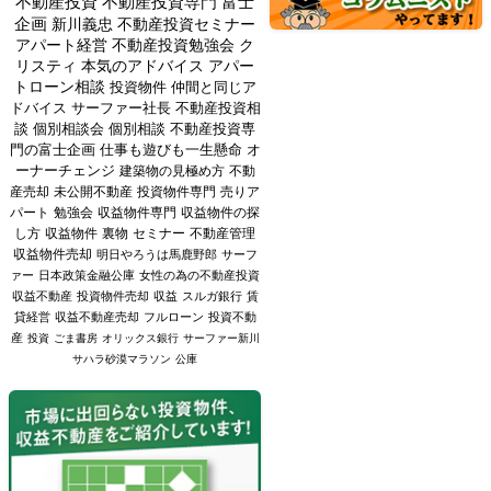
不動産投資
不動産投資専門
富士
企画
新川義忠
不動産投資セミナー
アパート経営
不動産投資勉強会
ク
リスティ
本気のアドバイス
アパー
トローン相談
投資物件
仲間と同じア
ドバイス
サーファー社長
不動産投資相
談
個別相談会
個別相談
不動産投資専
門の富士企画
仕事も遊びも一生懸命
オ
ーナーチェンジ
建築物の見極め方
不動
産売却
未公開不動産
投資物件専門
売りア
パート
勉強会
収益物件専門
収益物件の探
し方
収益物件
裏物
セミナー
不動産管理
収益物件売却
明日やろうは馬鹿野郎
サーフ
ァー
日本政策金融公庫
女性の為の不動産投資
収益不動産
投資物件売却
収益
スルガ銀行
賃
貸経営
収益不動産売却
フルローン
投資不動
産
投資
ごま書房
オリックス銀行
サーファー新川
サハラ砂漠マラソン
公庫