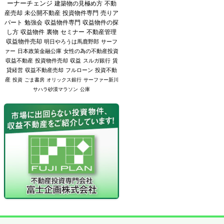
ーナーチェンジ
建築物の見極め方
不動
産売却
未公開不動産
投資物件専門
売りア
パート
勉強会
収益物件専門
収益物件の探
し方
収益物件
裏物
セミナー
不動産管理
収益物件売却
明日やろうは馬鹿野郎
サーフ
ァー
日本政策金融公庫
女性の為の不動産投資
収益不動産
投資物件売却
収益
スルガ銀行
賃
貸経営
収益不動産売却
フルローン
投資不動
産
投資
ごま書房
オリックス銀行
サーファー新川
サハラ砂漠マラソン
公庫