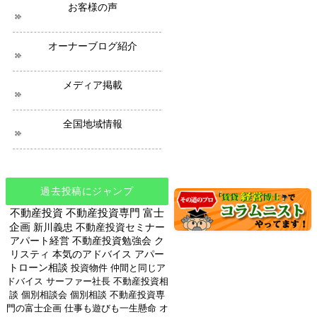
ス
お客様の声
オーナーブログ紹介
メディア掲載
全国地域情報
過去投稿にジャンプ
不動産投資
不動産投資専門
富士
企画
新川義忠
不動産投資セミナー
アパート経営
不動産投資勉強会
ク
リスティ
本気のアドバイス
アパー
トローン相談
投資物件
仲間と同じア
ドバイス
サーファー社長
不動産投資相
談
個別相談会
個別相談
不動産投資専
門の富士企画
仕事も遊びも一生懸命
オ