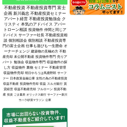
不動産投資
不動産投資専門
富士
企画
新川義忠
不動産投資セミナー
アパート経営
不動産投資勉強会
ク
リスティ
本気のアドバイス
アパー
トローン相談
投資物件
仲間と同じア
ドバイス
サーファー社長
不動産投資相
談
個別相談会
個別相談
不動産投資専
門の富士企画
仕事も遊びも一生懸命
オ
ーナーチェンジ
建築物の見極め方
不動
産売却
未公開不動産
投資物件専門
売りア
パート
勉強会
収益物件専門
収益物件の探
し方
収益物件
裏物
セミナー
不動産管理
収益物件売却
明日やろうは馬鹿野郎
サーフ
ァー
日本政策金融公庫
女性の為の不動産投資
収益不動産
投資物件売却
収益
スルガ銀行
賃
貸経営
収益不動産売却
フルローン
投資不動
産
投資
ごま書房
オリックス銀行
サーファー新川
サハラ砂漠マラソン
公庫