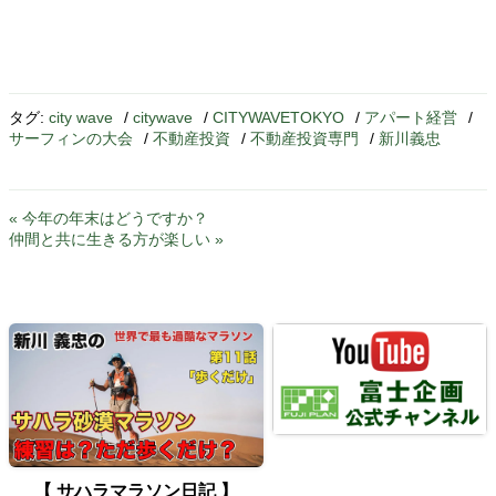
タグ:
city wave
/
citywave
/
CITYWAVETOKYO
/
アパート経営
/
サーフィンの大会
/
不動産投資
/
不動産投資専門
/
新川義忠
« 今年の年末はどうですか？
仲間と共に生きる方が楽しい »
【 サハラマラソン日記 】