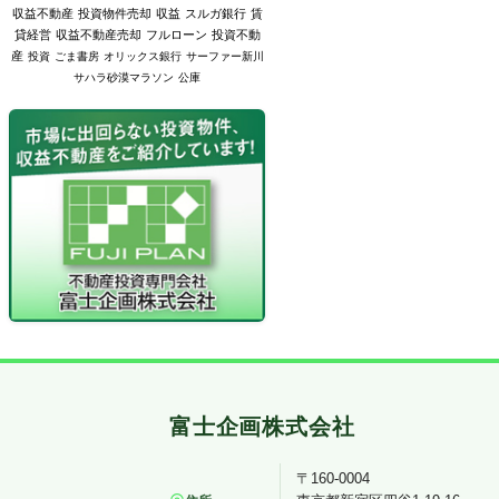
収益不動産
投資物件売却
収益
スルガ銀行
賃
貸経営
収益不動産売却
フルローン
投資不動
産
投資
ごま書房
オリックス銀行
サーファー新川
サハラ砂漠マラソン
公庫
〒160-0004