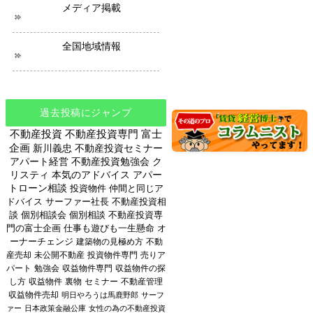
メディア掲載
全国地域情報
過去投稿にジャンプ
不動産投資
不動産投資専門
富士
企画
新川義忠
不動産投資セミナー
アパート経営
不動産投資勉強会
ク
リスティ
本気のアドバイス
アパー
トローン相談
投資物件
仲間と同じア
ドバイス
サーファー社長
不動産投資相
談
個別相談会
個別相談
不動産投資専
門の富士企画
仕事も遊びも一生懸命
オ
ーナーチェンジ
建築物の見極め方
不動
産売却
未公開不動産
投資物件専門
売りア
パート
勉強会
収益物件専門
収益物件の探
し方
収益物件
裏物
セミナー
不動産管理
収益物件売却
明日やろうは馬鹿野郎
サーフ
ァー
日本政策金融公庫
女性の為の不動産投資