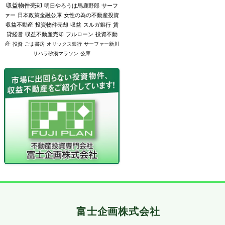
収益物件売却
明日やろうは馬鹿野郎
サーフ
ァー
日本政策金融公庫
女性の為の不動産投資
収益不動産
投資物件売却
収益
スルガ銀行
賃
貸経営
収益不動産売却
フルローン
投資不動
産
投資
ごま書房
オリックス銀行
サーファー新川
サハラ砂漠マラソン
公庫