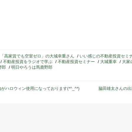
「高家賃でも空室ゼロ」の大城幸重さん
/
いい感じの不動産投資セミ
/
不動産投資をラジオで学ぶ
/
不動産投資セミナー
/
大城重幸
/
大家
野郎
/
明日やろうは馬鹿野郎
内がハロウィン使用になっております(*^_^*)
脇田雄太さんの出版