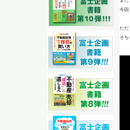
また
今回
ただ
そち