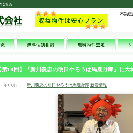
のご相談
【第19回】『新川義忠の明日やろうは馬鹿野郎』に大
新川義忠の明日やろうは馬鹿野郎
新着情報
18年10月7日