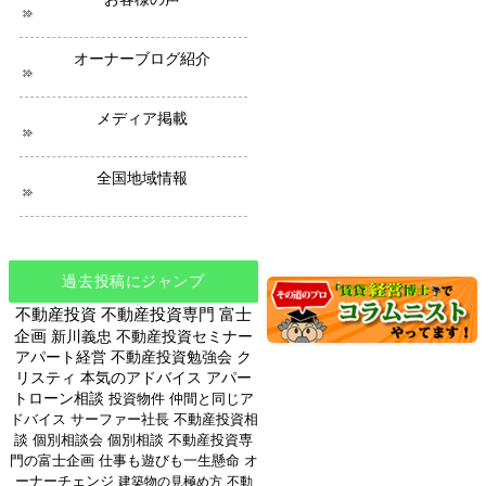
オーナーブログ紹介
メディア掲載
全国地域情報
過去投稿にジャンプ
不動産投資
不動産投資専門
富士
企画
新川義忠
不動産投資セミナー
アパート経営
不動産投資勉強会
ク
リスティ
本気のアドバイス
アパー
トローン相談
投資物件
仲間と同じア
ドバイス
サーファー社長
不動産投資相
談
個別相談会
個別相談
不動産投資専
門の富士企画
仕事も遊びも一生懸命
オ
ーナーチェンジ
建築物の見極め方
不動