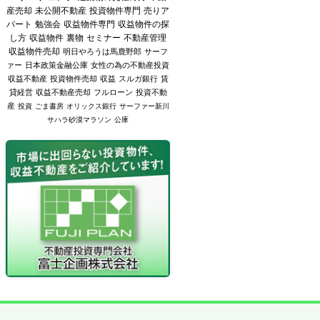
産売却
未公開不動産
投資物件専門
売りア
パート
勉強会
収益物件専門
収益物件の探
し方
収益物件
裏物
セミナー
不動産管理
収益物件売却
明日やろうは馬鹿野郎
サーフ
ァー
日本政策金融公庫
女性の為の不動産投資
収益不動産
投資物件売却
収益
スルガ銀行
賃
貸経営
収益不動産売却
フルローン
投資不動
産
投資
ごま書房
オリックス銀行
サーファー新川
サハラ砂漠マラソン
公庫