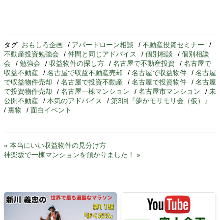
タグ:
おもしろ企画
/
アパートローン相談
/
不動産投資セミナー
/
不動産投資勉強会
/
仲間と同じアドバイス
/
個別相談
/
個別相談
会
/
勉強会
/
収益物件の探し方
/
名古屋で不動産投資
/
名古屋で
収益不動産
/
名古屋で収益不動産売却
/
名古屋で収益物件
/
名古屋
で収益物件売却
/
名古屋で投資不動産
/
名古屋で投資物件
/
名古屋
で投資物件売却
/
名古屋一棟マンション
/
名古屋市マンション
/
未
公開不動産
/
本気のアドバイス
/
第3回『夢がモリモリ会（仮）』
/
裏物
/
面白イベント
« 本当にいい収益物件の見分け方
神楽坂で一棟マンションを預かりました！ »