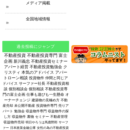
メディア掲載
全国地域情報
過去投稿にジャンプ
不動産投資
不動産投資専門
富士
企画
新川義忠
不動産投資セミナー
アパート経営
不動産投資勉強会
ク
リスティ
本気のアドバイス
アパー
トローン相談
投資物件
仲間と同じア
ドバイス
サーファー社長
不動産投資相
談
個別相談会
個別相談
不動産投資専
門の富士企画
仕事も遊びも一生懸命
オ
ーナーチェンジ
建築物の見極め方
不動
産売却
未公開不動産
投資物件専門
売りア
パート
勉強会
収益物件専門
収益物件の探
し方
収益物件
裏物
セミナー
不動産管理
収益物件売却
明日やろうは馬鹿野郎
サーフ
ァー
日本政策金融公庫
女性の為の不動産投資