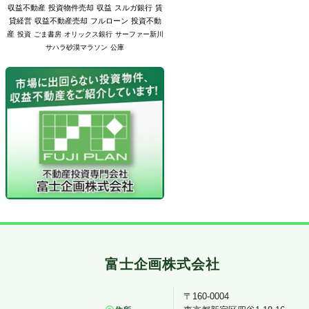
収益不動産
投資物件売却
収益
スルガ銀行
賃
貸経営
収益不動産売却
フルローン
投資不動
産
投資
ごま書房
オリックス銀行
サーファー新川
サハラ砂漠マラソン
公庫
〒160-0004