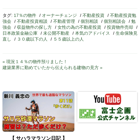
タグ:
17％の物件
/
オーナーチェンジ
/
不動産投資
/
不動産投資勉
強会
/
不動産投資相談
/
不動産管理
/
個別相談
/
個別相談会
/
勉
強会
/
収益物件の探し方
/
女性の為の不動産投資
/
投資物件売却
/
日本政策金融公庫
/
未公開不動産
/
本気のアドバイス
/
生命保険見
直し
/
３０歳以下の人
/
５５歳以上の人
« 現況１４％の物件預りました！
建築業界に勤めていたから伝えられる建物の見方 »
【 サハラマラソン日記 】