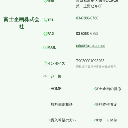
東京都新宿区四谷1-19-16
住所
第一上野ビル6F
03-6380-6780
TEL
03-6380-6783
FAX
info@fuji-plan.net
MAIL
T9030001093263
インボイス
適格請求書発行事業者登録番号
ページ一覧
HOME
富士企画の特徴
無料個別相談
無料物件査定
購入希望の方へ
サポート体制