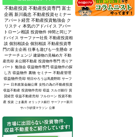
不動産投資
不動産投資専門
富士
企画
新川義忠
不動産投資セミナー
アパート経営
不動産投資勉強会
ク
リスティ
本気のアドバイス
アパー
トローン相談
投資物件
仲間と同じア
ドバイス
サーファー社長
不動産投資相
談
個別相談会
個別相談
不動産投資専
門の富士企画
仕事も遊びも一生懸命
オ
ーナーチェンジ
建築物の見極め方
不動
産売却
未公開不動産
投資物件専門
売りア
パート
勉強会
収益物件専門
収益物件の探
し方
収益物件
裏物
セミナー
不動産管理
収益物件売却
明日やろうは馬鹿野郎
サーフ
ァー
日本政策金融公庫
女性の為の不動産投資
収益不動産
投資物件売却
収益
スルガ銀行
賃
貸経営
収益不動産売却
フルローン
投資不動
産
投資
ごま書房
オリックス銀行
サーファー新川
サハラ砂漠マラソン
公庫