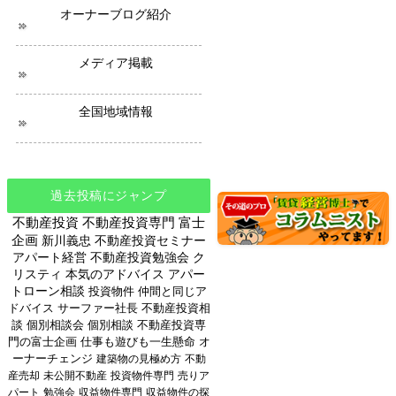
オーナーブログ紹介
メディア掲載
全国地域情報
過去投稿にジャンプ
不動産投資
不動産投資専門
富士
企画
新川義忠
不動産投資セミナー
アパート経営
不動産投資勉強会
ク
リスティ
本気のアドバイス
アパー
トローン相談
投資物件
仲間と同じア
ドバイス
サーファー社長
不動産投資相
談
個別相談会
個別相談
不動産投資専
門の富士企画
仕事も遊びも一生懸命
オ
ーナーチェンジ
建築物の見極め方
不動
産売却
未公開不動産
投資物件専門
売りア
パート
勉強会
収益物件専門
収益物件の探