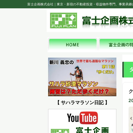
富士企画株式会社｜東京・新宿の不動産投資・収益物件専門、事業承継
2
【 サハラマラソン日記 】