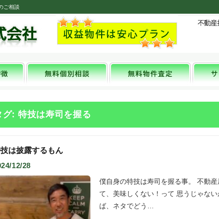
のご相談
タグ: 特技は寿司を握る
特技は披露するもん
024/12/28
僕自身の特技は寿司を握る事。 不動
て、美味しくない！って 思うじゃない
ば、ネタでどう…