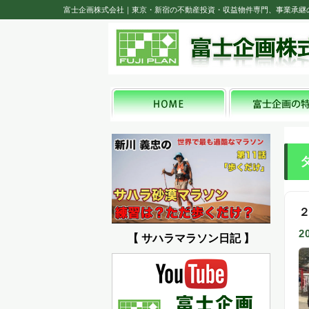
富士企画株式会社｜東京・新宿の不動産投資・収益物件専門、事業承継
2
【 サハラマラソン日記 】