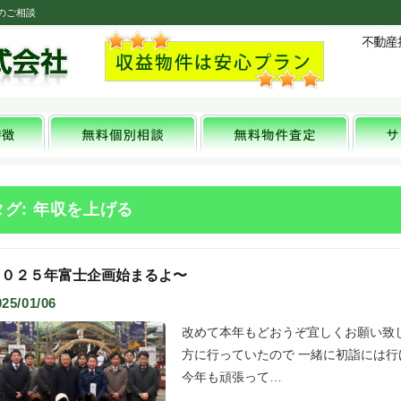
のご相談
タグ: 年収を上げる
２０２５年富士企画始まるよ〜
025/01/06
改めて本年もどおうぞ宜しくお願い致
方に行っていたので 一緒に初詣には
今年も頑張って…