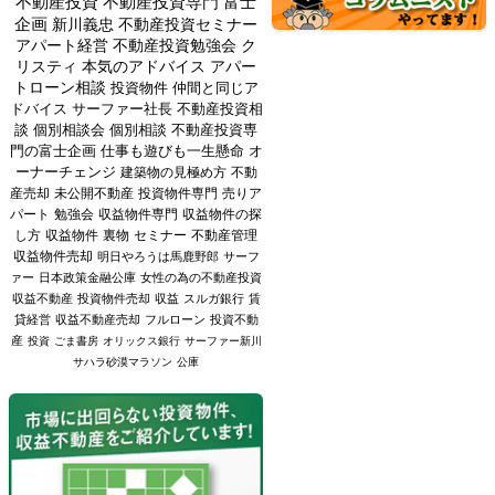
不動産投資
不動産投資専門
富士
企画
新川義忠
不動産投資セミナー
アパート経営
不動産投資勉強会
ク
リスティ
本気のアドバイス
アパー
トローン相談
投資物件
仲間と同じア
ドバイス
サーファー社長
不動産投資相
談
個別相談会
個別相談
不動産投資専
門の富士企画
仕事も遊びも一生懸命
オ
ーナーチェンジ
建築物の見極め方
不動
産売却
未公開不動産
投資物件専門
売りア
パート
勉強会
収益物件専門
収益物件の探
し方
収益物件
裏物
セミナー
不動産管理
収益物件売却
明日やろうは馬鹿野郎
サーフ
ァー
日本政策金融公庫
女性の為の不動産投資
収益不動産
投資物件売却
収益
スルガ銀行
賃
貸経営
収益不動産売却
フルローン
投資不動
産
投資
ごま書房
オリックス銀行
サーファー新川
サハラ砂漠マラソン
公庫