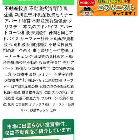
不動産投資
不動産投資専門
富士
企画
新川義忠
不動産投資セミナー
アパート経営
不動産投資勉強会
ク
リスティ
本気のアドバイス
アパー
トローン相談
投資物件
仲間と同じア
ドバイス
サーファー社長
不動産投資相
談
個別相談会
個別相談
不動産投資専
門の富士企画
仕事も遊びも一生懸命
オ
ーナーチェンジ
建築物の見極め方
不動
産売却
未公開不動産
投資物件専門
売りア
パート
勉強会
収益物件専門
収益物件の探
し方
収益物件
裏物
セミナー
不動産管理
収益物件売却
明日やろうは馬鹿野郎
サーフ
ァー
日本政策金融公庫
女性の為の不動産投資
収益不動産
投資物件売却
収益
スルガ銀行
賃
貸経営
収益不動産売却
フルローン
投資不動
産
投資
ごま書房
オリックス銀行
サーファー新川
サハラ砂漠マラソン
公庫