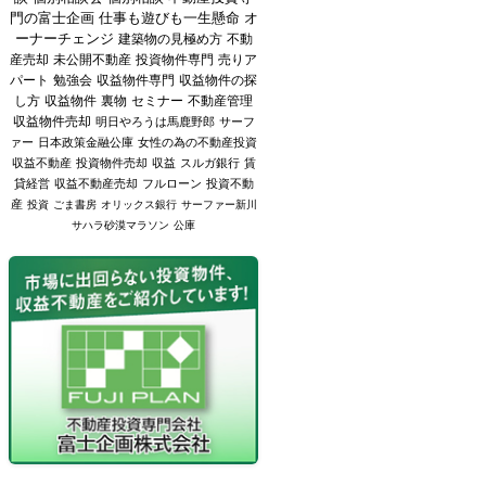
門の富士企画
仕事も遊びも一生懸命
オ
ーナーチェンジ
建築物の見極め方
不動
産売却
未公開不動産
投資物件専門
売りア
パート
勉強会
収益物件専門
収益物件の探
し方
収益物件
裏物
セミナー
不動産管理
収益物件売却
明日やろうは馬鹿野郎
サーフ
ァー
日本政策金融公庫
女性の為の不動産投資
収益不動産
投資物件売却
収益
スルガ銀行
賃
貸経営
収益不動産売却
フルローン
投資不動
産
投資
ごま書房
オリックス銀行
サーファー新川
サハラ砂漠マラソン
公庫