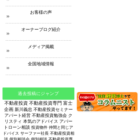
ー
ス
お客様の声
オーナーブログ紹介
メディア掲載
全国地域情報
過去投稿にジャンプ
不動産投資
不動産投資専門
富士
企画
新川義忠
不動産投資セミナー
アパート経営
不動産投資勉強会
ク
リスティ
本気のアドバイス
アパー
トローン相談
投資物件
仲間と同じア
ドバイス
サーファー社長
不動産投資相
談
個別相談会
個別相談
不動産投資専