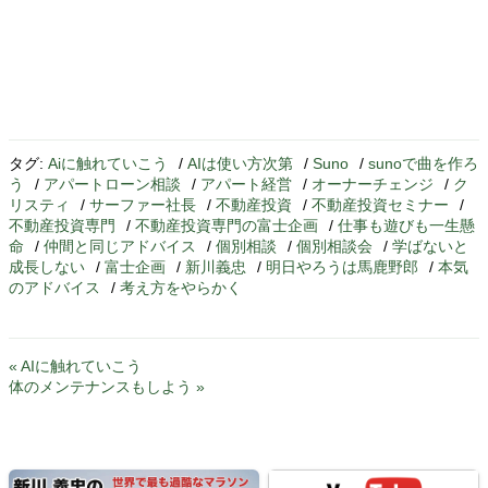
タグ:
Aiに触れていこう
/
AIは使い方次第
/
Suno
/
sunoで曲を作ろ
う
/
アパートローン相談
/
アパート経営
/
オーナーチェンジ
/
ク
リスティ
/
サーファー社長
/
不動産投資
/
不動産投資セミナー
/
不動産投資専門
/
不動産投資専門の富士企画
/
仕事も遊びも一生懸
命
/
仲間と同じアドバイス
/
個別相談
/
個別相談会
/
学ばないと
成長しない
/
富士企画
/
新川義忠
/
明日やろうは馬鹿野郎
/
本気
のアドバイス
/
考え方をやらかく
« AIに触れていこう
体のメンテナンスもしよう »