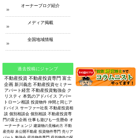
オーナーブログ紹介
メディア掲載
全国地域情報
過去投稿にジャンプ
不動産投資
不動産投資専門
富士
企画
新川義忠
不動産投資セミナー
アパート経営
不動産投資勉強会
ク
リスティ
本気のアドバイス
アパー
トローン相談
投資物件
仲間と同じア
ドバイス
サーファー社長
不動産投資相
談
個別相談会
個別相談
不動産投資専
門の富士企画
仕事も遊びも一生懸命
オ
ーナーチェンジ
建築物の見極め方
不動
産売却
未公開不動産
投資物件専門
売りア
パート
勉強会
収益物件専門
収益物件の探