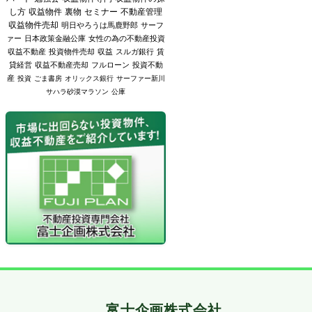
し方
収益物件
裏物
セミナー
不動産管理
収益物件売却
明日やろうは馬鹿野郎
サーフ
ァー
日本政策金融公庫
女性の為の不動産投資
収益不動産
投資物件売却
収益
スルガ銀行
賃
貸経営
収益不動産売却
フルローン
投資不動
産
投資
ごま書房
オリックス銀行
サーファー新川
サハラ砂漠マラソン
公庫