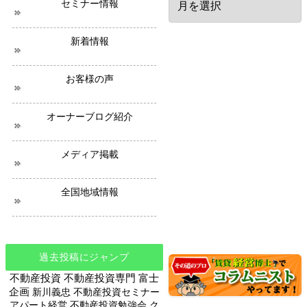
セミナー情報
去
の
ニ
新着情報
ュ
ー
ス
お客様の声
オーナーブログ紹介
メディア掲載
全国地域情報
過去投稿にジャンプ
不動産投資
不動産投資専門
富士
企画
新川義忠
不動産投資セミナー
アパート経営
不動産投資勉強会
ク