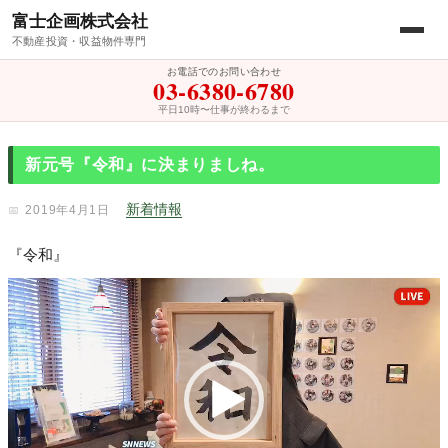
富士企画株式会社
不動産投資・収益物件専門
お電話でのお問い合わせ
03-6380-6780
平日10時〜仕事が終わるまで
新元号『令和』に決まりましね。
新着情報
2019年4月1日
『令和』
動
画
プ
レ
ー
ヤ