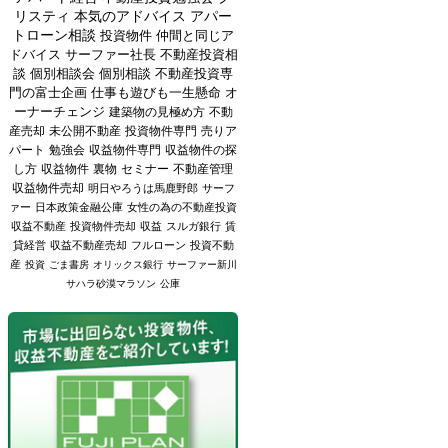
リスティ
本気のアドバイス
アパー
トローン相談
投資物件
仲間と同じア
ドバイス
サーファー社長
不動産投資相
談
個別相談会
個別相談
不動産投資専
門の富士企画
仕事も遊びも一生懸命
オ
ーナーチェンジ
建築物の見極め方
不動
産売却
未公開不動産
投資物件専門
売りア
パート
勉強会
収益物件専門
収益物件の探
し方
収益物件
裏物
セミナー
不動産管理
収益物件売却
明日やろうは馬鹿野郎
サーフ
ァー
日本政策金融公庫
女性の為の不動産投資
収益不動産
投資物件売却
収益
スルガ銀行
賃
貸経営
収益不動産売却
フルローン
投資不動
産
投資
ごま書房
オリックス銀行
サーファー新川
サハラ砂漠マラソン
公庫