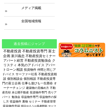
メディア掲載
全国地域情報
過去投稿にジャンプ
不動産投資
不動産投資専門
富士
企画
新川義忠
不動産投資セミナー
アパート経営
不動産投資勉強会
ク
リスティ
本気のアドバイス
アパー
トローン相談
投資物件
仲間と同じア
ドバイス
サーファー社長
不動産投資相
談
個別相談会
個別相談
不動産投資専
門の富士企画
仕事も遊びも一生懸命
オ
ーナーチェンジ
建築物の見極め方
不動
産売却
未公開不動産
投資物件専門
売りア
パート
勉強会
収益物件専門
収益物件の探
し方
収益物件
裏物
セミナー
不動産管理
収益物件売却
明日やろうは馬鹿野郎
サーフ