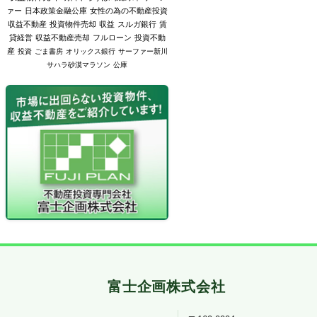
ァー
日本政策金融公庫
女性の為の不動産投資
収益不動産
投資物件売却
収益
スルガ銀行
賃
貸経営
収益不動産売却
フルローン
投資不動
産
投資
ごま書房
オリックス銀行
サーファー新川
サハラ砂漠マラソン
公庫