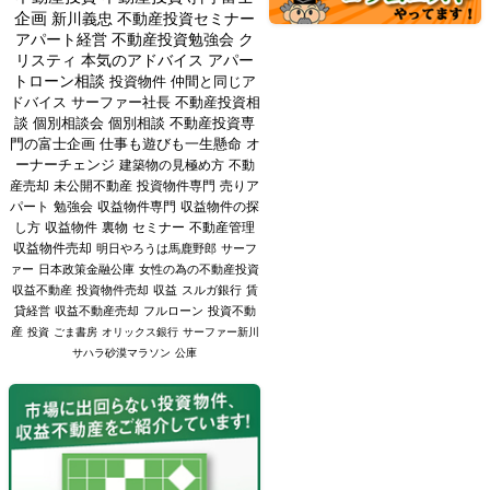
企画
新川義忠
不動産投資セミナー
アパート経営
不動産投資勉強会
ク
リスティ
本気のアドバイス
アパー
トローン相談
投資物件
仲間と同じア
ドバイス
サーファー社長
不動産投資相
談
個別相談会
個別相談
不動産投資専
門の富士企画
仕事も遊びも一生懸命
オ
ーナーチェンジ
建築物の見極め方
不動
産売却
未公開不動産
投資物件専門
売りア
パート
勉強会
収益物件専門
収益物件の探
し方
収益物件
裏物
セミナー
不動産管理
収益物件売却
明日やろうは馬鹿野郎
サーフ
ァー
日本政策金融公庫
女性の為の不動産投資
収益不動産
投資物件売却
収益
スルガ銀行
賃
貸経営
収益不動産売却
フルローン
投資不動
産
投資
ごま書房
オリックス銀行
サーファー新川
サハラ砂漠マラソン
公庫