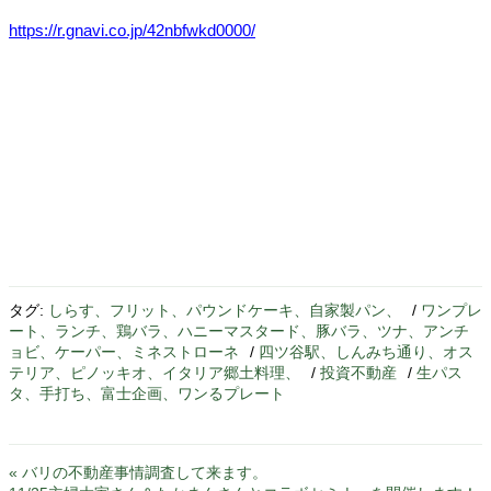
https://r.gnavi.co.jp/42nbfwkd0000/
タグ:
しらす、フリット、パウンドケーキ、自家製パン、
/
ワンプレ
ート、ランチ、鶏バラ、ハニーマスタード、豚バラ、ツナ、アンチ
ョビ、ケーパー、ミネストローネ
/
四ツ谷駅、しんみち通り、オス
テリア、ピノッキオ、イタリア郷土料理、
/
投資不動産
/
生パス
タ、手打ち、富士企画、ワンるプレート
« バリの不動産事情調査して来ます。