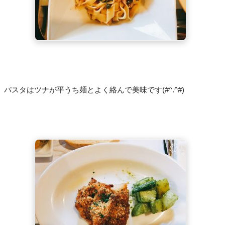
パスタはツナが平うち麺とよく絡んで美味です(#^.^#)