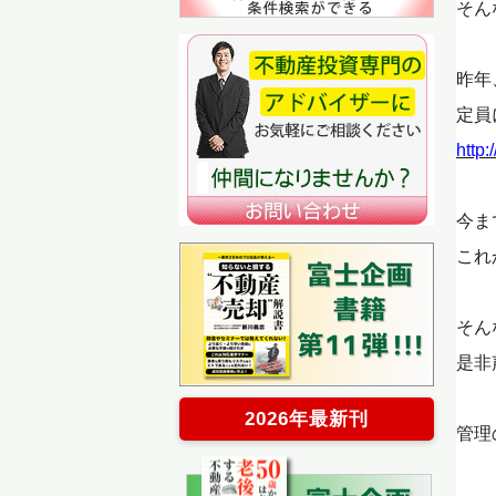
そん
昨年
定員
http:
今ま
これ
そん
是非
2026年最新刊
管理