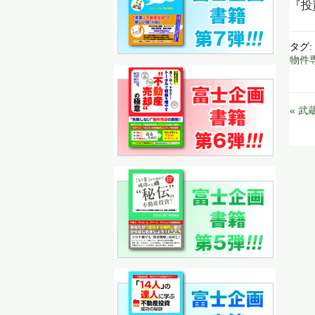
『投
タグ:
物件
« 