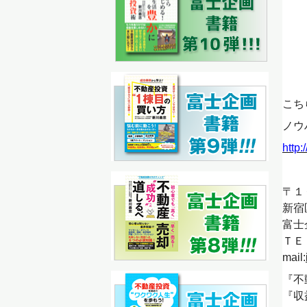
こち
ノウ
http:
〒１
新宿
富士
ＴＥ
mail:
『不
『収