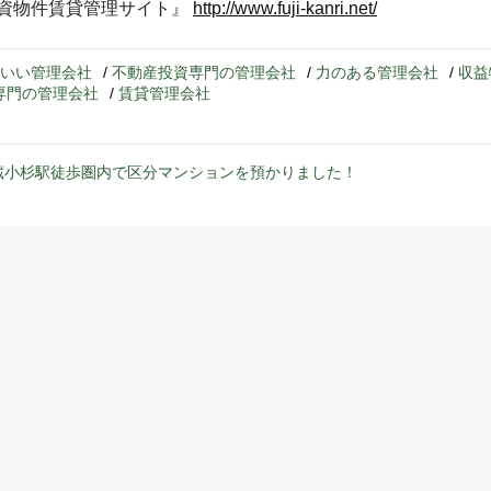
資物件賃貸管理サイト』
http://www.fuji-kanri.net/
いい管理会社
/
不動産投資専門の管理会社
/
力のある管理会社
/
収益
専門の管理会社
/
賃貸管理会社
武蔵小杉駅徒歩圏内で区分マンションを預かりました！