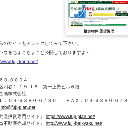
らのサイトもチェックしてみて下さい。
ハウをちょこちょこと公開しておりますよ～
//www.fuji-kanri.net/
６０-０００４
区四谷１-１９-１６ 第一上野ビル６階
企画株式会社
Ｌ：０３-６３８０-６７８０ ＦＡＸ：０３-６３８０-６７
info@fuji-plan.net
動産投資専門サイト』
https://www.fuji-plan.net/
益不動産売却サイト』
http://www.fuji-baikyaku.net/