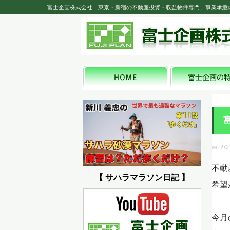
富士企画株式会社｜東京・新宿の不動産投資・収益物件専門、事業承継
20
不動
【 サハラマラソン日記 】
希望
今月