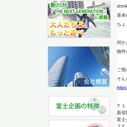
shin
基本
ちょ
何か
物件
ご指
そん
https
〒１
新宿
富士
ＴＥ