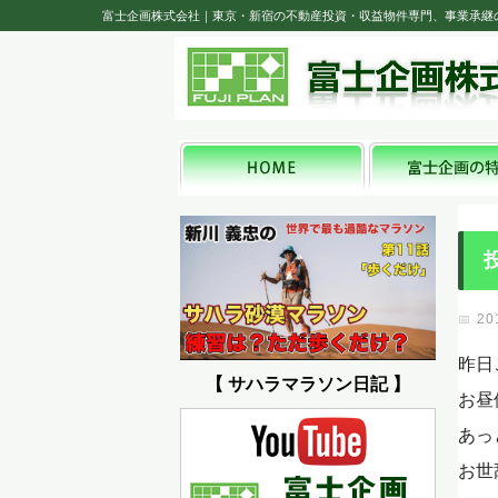
富士企画株式会社｜東京・新宿の不動産投資・収益物件専門、事業承継
20
昨日
【 サハラマラソン日記 】
お昼
あっ
お世