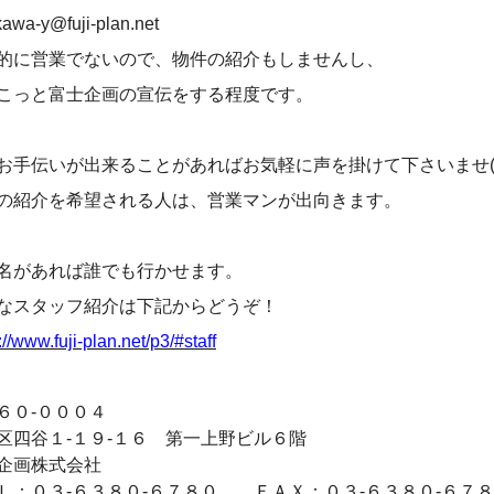
kawa-y@fuji-plan.net
的に営業でないので、物件の紹介もしませんし、
こっと富士企画の宣伝をする程度です。
お手伝いが出来ることがあればお気軽に声を掛けて下さいませ(^
の紹介を希望される人は、営業マンが出向きます。
名があれば誰でも行かせます。
なスタッフ紹介は下記からどうぞ！
://www.fuji-plan.net/p3/#staff
６０-０００４
区四谷１-１９-１６ 第一上野ビル６階
企画株式会社
Ｌ：０３-６３８０-６７８０ ＦＡＸ：０３-６３８０-６７