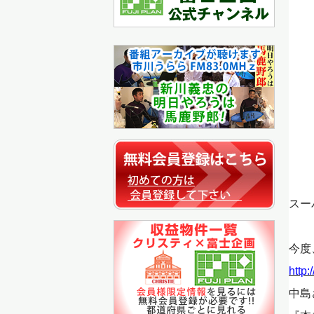
スー
今度
http:
中島