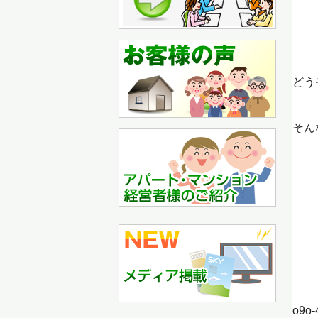
どう
そん
o9o-