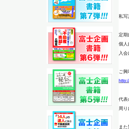
私写
定期
個人
入会
ご興
http
代表
周り
また