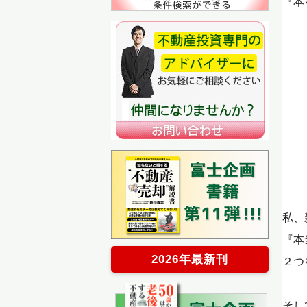
『本
私、
『本
2026年最新刊
２つ
そし