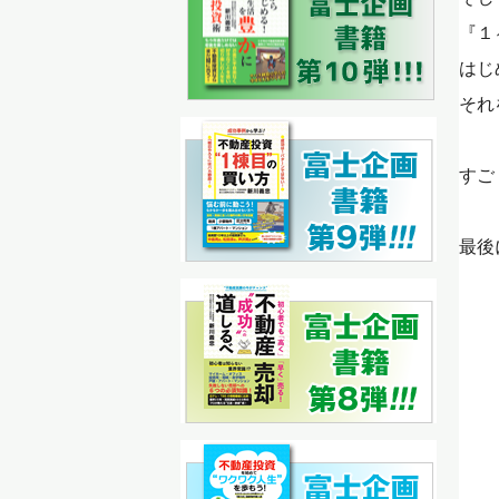
『１
はじ
それ
すご
最後