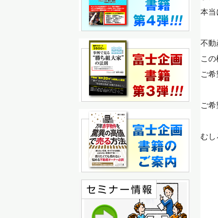
本当
不動
この
ご希
ご希
むし