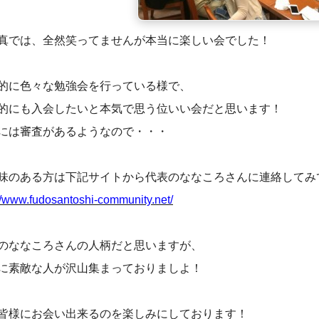
真では、全然笑ってませんが本当に楽しい会でした！
的に色々な勉強会を行っている様で、
的にも入会したいと本気で思う位いい会だと思います！
には審査があるようなので・・・
味のある方は下記サイトから代表のななころさんに連絡してみ
://www.fudosantoshi-community.net/
のななころさんの人柄だと思いますが、
に素敵な人が沢山集まっておりましよ！
皆様にお会い出来るのを楽しみにしております！