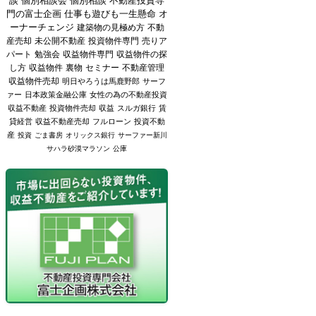
談
個別相談会
個別相談
不動産投資専
門の富士企画
仕事も遊びも一生懸命
オ
ーナーチェンジ
建築物の見極め方
不動
産売却
未公開不動産
投資物件専門
売りア
パート
勉強会
収益物件専門
収益物件の探
し方
収益物件
裏物
セミナー
不動産管理
収益物件売却
明日やろうは馬鹿野郎
サーフ
ァー
日本政策金融公庫
女性の為の不動産投資
収益不動産
投資物件売却
収益
スルガ銀行
賃
貸経営
収益不動産売却
フルローン
投資不動
産
投資
ごま書房
オリックス銀行
サーファー新川
サハラ砂漠マラソン
公庫