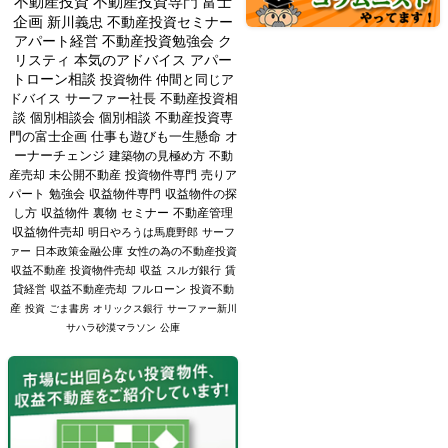
不動産投資
不動産投資専門
富士
企画
新川義忠
不動産投資セミナー
アパート経営
不動産投資勉強会
ク
リスティ
本気のアドバイス
アパー
トローン相談
投資物件
仲間と同じア
ドバイス
サーファー社長
不動産投資相
談
個別相談会
個別相談
不動産投資専
門の富士企画
仕事も遊びも一生懸命
オ
ーナーチェンジ
建築物の見極め方
不動
産売却
未公開不動産
投資物件専門
売りア
パート
勉強会
収益物件専門
収益物件の探
し方
収益物件
裏物
セミナー
不動産管理
収益物件売却
明日やろうは馬鹿野郎
サーフ
ァー
日本政策金融公庫
女性の為の不動産投資
収益不動産
投資物件売却
収益
スルガ銀行
賃
貸経営
収益不動産売却
フルローン
投資不動
産
投資
ごま書房
オリックス銀行
サーファー新川
サハラ砂漠マラソン
公庫