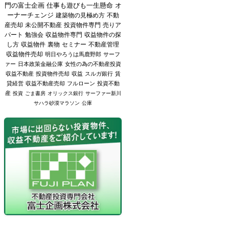
門の富士企画
仕事も遊びも一生懸命
オ
ーナーチェンジ
建築物の見極め方
不動
産売却
未公開不動産
投資物件専門
売りア
パート
勉強会
収益物件専門
収益物件の探
し方
収益物件
裏物
セミナー
不動産管理
収益物件売却
明日やろうは馬鹿野郎
サーフ
ァー
日本政策金融公庫
女性の為の不動産投資
収益不動産
投資物件売却
収益
スルガ銀行
賃
貸経営
収益不動産売却
フルローン
投資不動
産
投資
ごま書房
オリックス銀行
サーファー新川
サハラ砂漠マラソン
公庫