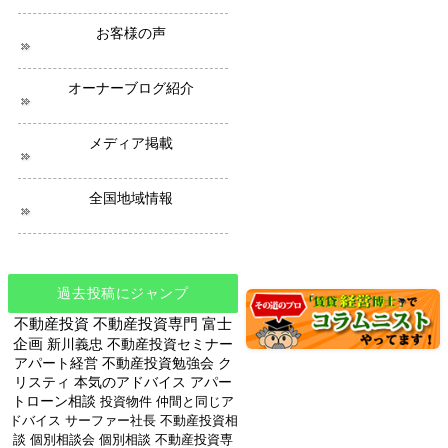
ー
ス
お客様の声
オーナーブログ紹介
メディア掲載
全国地域情報
過去投稿にジャンプ
不動産投資
不動産投資専門
富士
企画
新川義忠
不動産投資セミナー
アパート経営
不動産投資勉強会
ク
リスティ
本気のアドバイス
アパー
トローン相談
投資物件
仲間と同じア
ドバイス
サーファー社長
不動産投資相
談
個別相談会
個別相談
不動産投資専