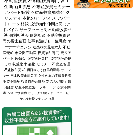
不動産投資
不動産投資専門
富士
企画
新川義忠
不動産投資セミナー
アパート経営
不動産投資勉強会
ク
リスティ
本気のアドバイス
アパー
トローン相談
投資物件
仲間と同じア
ドバイス
サーファー社長
不動産投資相
談
個別相談会
個別相談
不動産投資専
門の富士企画
仕事も遊びも一生懸命
オ
ーナーチェンジ
建築物の見極め方
不動
産売却
未公開不動産
投資物件専門
売りア
パート
勉強会
収益物件専門
収益物件の探
し方
収益物件
裏物
セミナー
不動産管理
収益物件売却
明日やろうは馬鹿野郎
サーフ
ァー
日本政策金融公庫
女性の為の不動産投資
収益不動産
投資物件売却
収益
スルガ銀行
賃
貸経営
収益不動産売却
フルローン
投資不動
産
投資
ごま書房
オリックス銀行
サーファー新川
サハラ砂漠マラソン
公庫