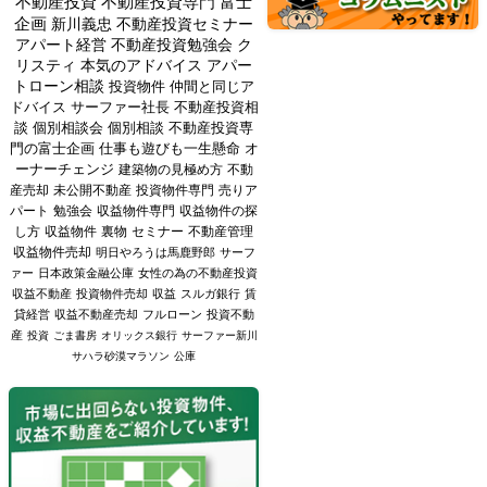
不動産投資
不動産投資専門
富士
企画
新川義忠
不動産投資セミナー
アパート経営
不動産投資勉強会
ク
リスティ
本気のアドバイス
アパー
トローン相談
投資物件
仲間と同じア
ドバイス
サーファー社長
不動産投資相
談
個別相談会
個別相談
不動産投資専
門の富士企画
仕事も遊びも一生懸命
オ
ーナーチェンジ
建築物の見極め方
不動
産売却
未公開不動産
投資物件専門
売りア
パート
勉強会
収益物件専門
収益物件の探
し方
収益物件
裏物
セミナー
不動産管理
収益物件売却
明日やろうは馬鹿野郎
サーフ
ァー
日本政策金融公庫
女性の為の不動産投資
収益不動産
投資物件売却
収益
スルガ銀行
賃
貸経営
収益不動産売却
フルローン
投資不動
産
投資
ごま書房
オリックス銀行
サーファー新川
サハラ砂漠マラソン
公庫