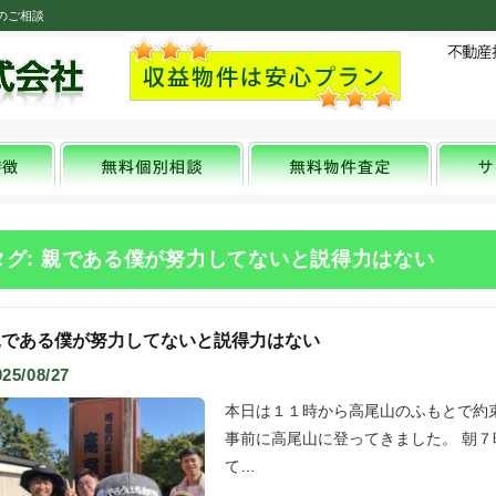
のご相談
タグ: 親である僕が努力してないと説得力はない
親である僕が努力してないと説得力はない
025/08/27
本日は１１時から高尾山のふもとで約
事前に高尾山に登ってきました。 朝
て…