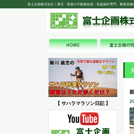
富士企画株式会社｜東京・新宿の不動産投資・収益物件専門、事業承継
2
【 サハラマラソン日記 】