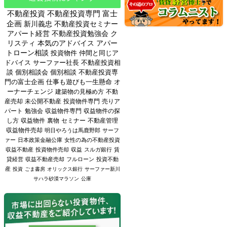
不動産投資
不動産投資専門
富士
企画
新川義忠
不動産投資セミナー
アパート経営
不動産投資勉強会
ク
リスティ
本気のアドバイス
アパー
トローン相談
投資物件
仲間と同じア
ドバイス
サーファー社長
不動産投資相
談
個別相談会
個別相談
不動産投資専
門の富士企画
仕事も遊びも一生懸命
オ
ーナーチェンジ
建築物の見極め方
不動
産売却
未公開不動産
投資物件専門
売りア
パート
勉強会
収益物件専門
収益物件の探
し方
収益物件
裏物
セミナー
不動産管理
収益物件売却
明日やろうは馬鹿野郎
サーフ
ァー
日本政策金融公庫
女性の為の不動産投資
収益不動産
投資物件売却
収益
スルガ銀行
賃
貸経営
収益不動産売却
フルローン
投資不動
産
投資
ごま書房
オリックス銀行
サーファー新川
サハラ砂漠マラソン
公庫