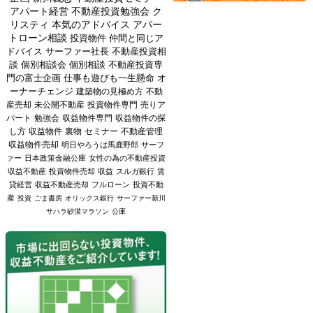
アパート経営
不動産投資勉強会
ク
リスティ
本気のアドバイス
アパー
トローン相談
投資物件
仲間と同じア
ドバイス
サーファー社長
不動産投資相
談
個別相談会
個別相談
不動産投資専
門の富士企画
仕事も遊びも一生懸命
オ
ーナーチェンジ
建築物の見極め方
不動
産売却
未公開不動産
投資物件専門
売りア
パート
勉強会
収益物件専門
収益物件の探
し方
収益物件
裏物
セミナー
不動産管理
収益物件売却
明日やろうは馬鹿野郎
サーフ
ァー
日本政策金融公庫
女性の為の不動産投資
収益不動産
投資物件売却
収益
スルガ銀行
賃
貸経営
収益不動産売却
フルローン
投資不動
産
投資
ごま書房
オリックス銀行
サーファー新川
サハラ砂漠マラソン
公庫