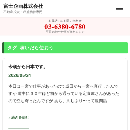
富士企画株式会社
不動産投資・収益物件専門
お電話でのお問い合わせ
03-6380-6780
平日10時〜仕事が終わるまで
タグ: 稼いだら使おう
今朝から日本です。
2026/05/24
本日は一宮で仕事があったので成田から一宮へ直行したんで
すが 道中に３０年ほど前から通っている定食屋さんがあった
ので立ち寄ったんですが あら、久しぶり〜って世間話…
» 続きを読む