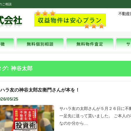
のご相談
タグ: 神谷太郎
サハラ友の神谷太郎左衛門さんが本を！
026/05/25
サハラ友の太郎さんが５月２６日に不
一足先に送って貰いました。 ご本人の
なのか分から…