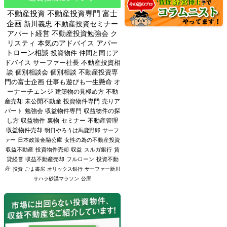
不動産投資
不動産投資専門
富士
企画
新川義忠
不動産投資セミナー
アパート経営
不動産投資勉強会
ク
リスティ
本気のアドバイス
アパー
トローン相談
投資物件
仲間と同じア
ドバイス
サーファー社長
不動産投資相
談
個別相談会
個別相談
不動産投資専
門の富士企画
仕事も遊びも一生懸命
オ
ーナーチェンジ
建築物の見極め方
不動
産売却
未公開不動産
投資物件専門
売りア
パート
勉強会
収益物件専門
収益物件の探
し方
収益物件
裏物
セミナー
不動産管理
収益物件売却
明日やろうは馬鹿野郎
サーフ
ァー
日本政策金融公庫
女性の為の不動産投資
収益不動産
投資物件売却
収益
スルガ銀行
賃
貸経営
収益不動産売却
フルローン
投資不動
産
投資
ごま書房
オリックス銀行
サーファー新川
サハラ砂漠マラソン
公庫