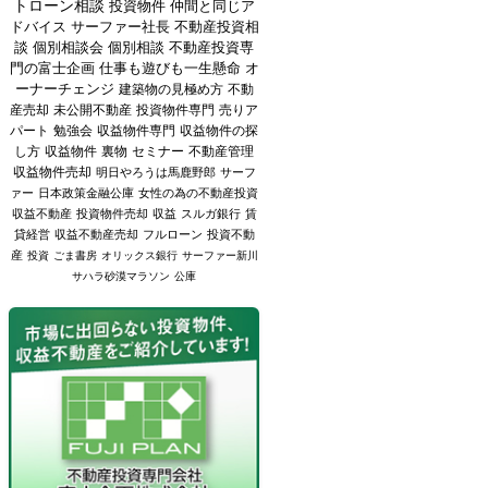
トローン相談
投資物件
仲間と同じア
ドバイス
サーファー社長
不動産投資相
談
個別相談会
個別相談
不動産投資専
門の富士企画
仕事も遊びも一生懸命
オ
ーナーチェンジ
建築物の見極め方
不動
産売却
未公開不動産
投資物件専門
売りア
パート
勉強会
収益物件専門
収益物件の探
し方
収益物件
裏物
セミナー
不動産管理
収益物件売却
明日やろうは馬鹿野郎
サーフ
ァー
日本政策金融公庫
女性の為の不動産投資
収益不動産
投資物件売却
収益
スルガ銀行
賃
貸経営
収益不動産売却
フルローン
投資不動
産
投資
ごま書房
オリックス銀行
サーファー新川
サハラ砂漠マラソン
公庫