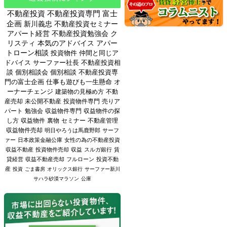
不動産投資
不動産投資専門
富士
企画
新川義忠
不動産投資セミナー
アパート経営
不動産投資勉強会
ク
リスティ
本気のアドバイス
アパー
トローン相談
投資物件
仲間と同じア
ドバイス
サーファー社長
不動産投資相
談
個別相談会
個別相談
不動産投資専
門の富士企画
仕事も遊びも一生懸命
オ
ーナーチェンジ
建築物の見極め方
不動
産売却
未公開不動産
投資物件専門
売りア
パート
勉強会
収益物件専門
収益物件の探
し方
収益物件
裏物
セミナー
不動産管理
収益物件売却
明日やろうは馬鹿野郎
サーフ
ァー
日本政策金融公庫
女性の為の不動産投資
収益不動産
投資物件売却
収益
スルガ銀行
賃
貸経営
収益不動産売却
フルローン
投資不動
産
投資
ごま書房
オリックス銀行
サーファー新川
サハラ砂漠マラソン
公庫