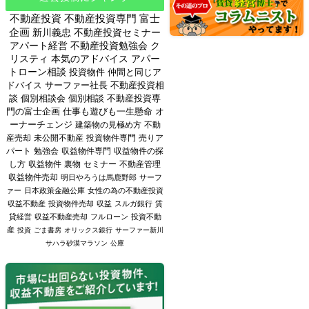
不動産投資
不動産投資専門
富士
企画
新川義忠
不動産投資セミナー
アパート経営
不動産投資勉強会
ク
リスティ
本気のアドバイス
アパー
トローン相談
投資物件
仲間と同じア
ドバイス
サーファー社長
不動産投資相
談
個別相談会
個別相談
不動産投資専
門の富士企画
仕事も遊びも一生懸命
オ
ーナーチェンジ
建築物の見極め方
不動
産売却
未公開不動産
投資物件専門
売りア
パート
勉強会
収益物件専門
収益物件の探
し方
収益物件
裏物
セミナー
不動産管理
収益物件売却
明日やろうは馬鹿野郎
サーフ
ァー
日本政策金融公庫
女性の為の不動産投資
収益不動産
投資物件売却
収益
スルガ銀行
賃
貸経営
収益不動産売却
フルローン
投資不動
産
投資
ごま書房
オリックス銀行
サーファー新川
サハラ砂漠マラソン
公庫