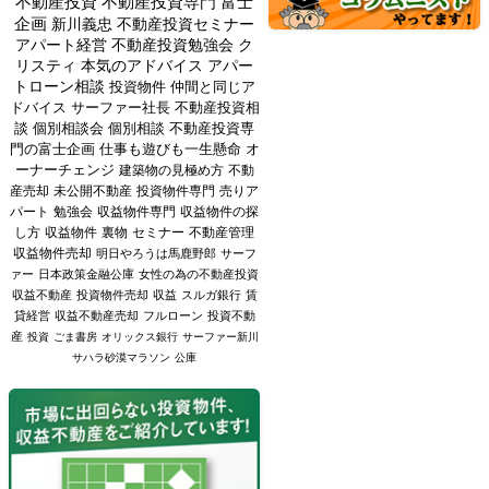
不動産投資
不動産投資専門
富士
企画
新川義忠
不動産投資セミナー
アパート経営
不動産投資勉強会
ク
リスティ
本気のアドバイス
アパー
トローン相談
投資物件
仲間と同じア
ドバイス
サーファー社長
不動産投資相
談
個別相談会
個別相談
不動産投資専
門の富士企画
仕事も遊びも一生懸命
オ
ーナーチェンジ
建築物の見極め方
不動
産売却
未公開不動産
投資物件専門
売りア
パート
勉強会
収益物件専門
収益物件の探
し方
収益物件
裏物
セミナー
不動産管理
収益物件売却
明日やろうは馬鹿野郎
サーフ
ァー
日本政策金融公庫
女性の為の不動産投資
収益不動産
投資物件売却
収益
スルガ銀行
賃
貸経営
収益不動産売却
フルローン
投資不動
産
投資
ごま書房
オリックス銀行
サーファー新川
サハラ砂漠マラソン
公庫